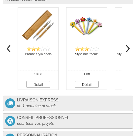
Parure stylo enola
Stylo bille "fleur"
Stylo bille bo
10.08
1.08
Détail
Détail
Dét
LIVRAISON EXPRESS
de 1 semaine si stock
CONSEIL PROFESSIONNEL
pour tous vos projets
PERSONNALISATION