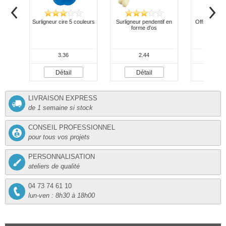
Surligneur cire 5 couleurs
Surligneur pendentif en
Office block 
forme d'os
3.36
2.44
Détail
Détail
Dét
LIVRAISON EXPRESS
de 1 semaine si stock
CONSEIL PROFESSIONNEL
pour tous vos projets
PERSONNALISATION
ateliers de qualité
04 73 74 61 10
lun-ven : 8h30 à 18h00